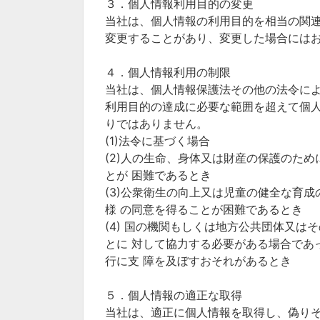
３．個人情報利用目的の変更
当社は、個人情報の利用目的を相当の関
変更することがあり、変更した場合には
４．個人情報利用の制限
当社は、個人情報保護法その他の法令に
利用目的の達成に必要な範囲を超えて個
りではありません。
(1)法令に基づく場合
(2)人の生命、身体又は財産の保護のた
とが 困難であるとき
(3)公衆衛生の向上又は児童の健全な育
様 の同意を得ることが困難であるとき
(4) 国の機関もしくは地方公共団体又
とに 対して協力する必要がある場合であ
行に支 障を及ぼすおそれがあるとき
５．個人情報の適正な取得
当社は、適正に個人情報を取得し、偽り