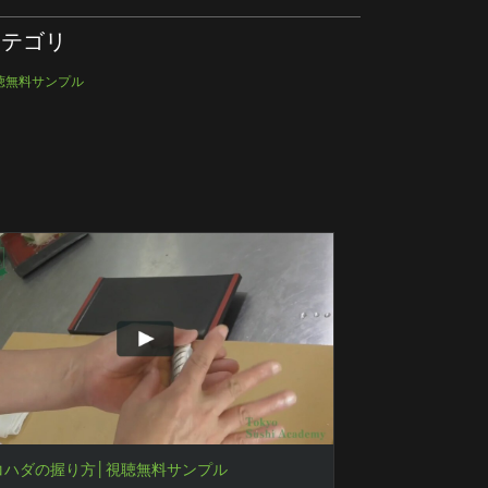
カテゴリ
聴無料サンプル
コハダの握り方│視聴無料サンプル