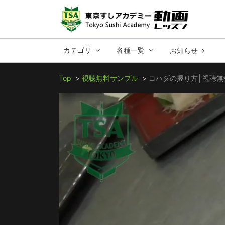
カテゴリ
各種一覧
お知らせ
Top
視聴無料サンプル
コハダの握り方│視聴無