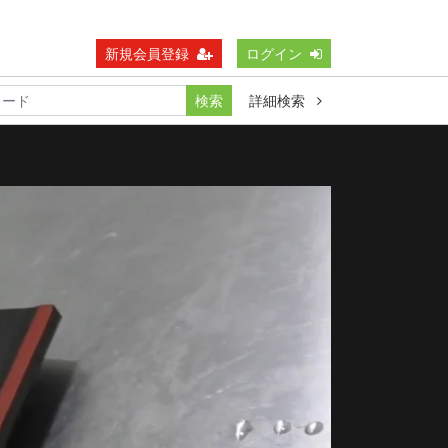
新規会員登録
ログイン
検索
詳細検索